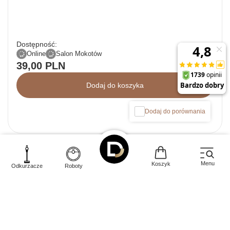
Dostępność:
Online
Salon Mokotów
39,00 PLN
Dodaj do koszyka
Dodaj do porównania
Zamówienia
Menu
Koszyk
Odkurzacze
Roboty
Konto
Regulaminy
Dodatkowe informacje
Kontakt