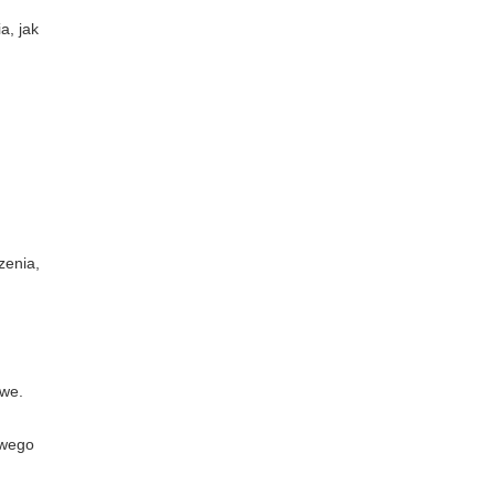
a, jak
zenia,
owe.
owego
d