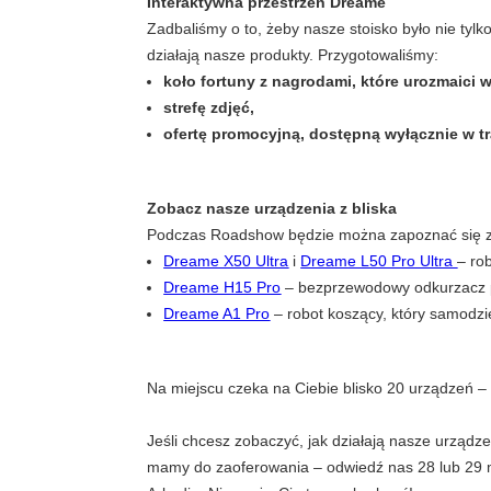
Interaktywna przestrzeń Dreame
Zadbaliśmy o to, żeby nasze stoisko było nie tylk
działają nasze produkty. Przygotowaliśmy:
koło fortuny z nagrodami, które urozmaici w
strefę zdjęć,
ofertę promocyjną, dostępną wyłącznie w tr
Zobacz nasze urządzenia z bliska
Podczas Roadshow będzie można zapoznać się z 
Dreame X50 Ultra
i
Dreame L50 Pro Ultra
– ro
Dreame H15 Pro
– bezprzewodowy odkurzacz 
Dreame A1 Pro
– robot koszący, który samodzie
Na miejscu czeka na Ciebie blisko 20 urządzeń –
Jeśli chcesz zobaczyć, jak działają nasze urządz
mamy do zaoferowania – odwiedź nas 28 lub 29 