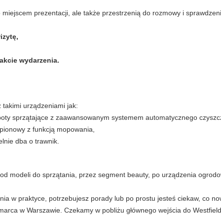
o miejscem prezentacji, ale także przestrzenią do rozmowy i sprawdzeni
izytę,
akcie wydarzenia.
takimi urządzeniami jak:
boty sprzątające z zaawansowanym systemem automatycznego czyszc
pionowy z funkcją mopowania,
lnie dba o trawnik.
 od modeli do sprzątania, przez segment beauty, po urządzenia ogrod
enia w praktyce, potrzebujesz porady lub po prostu jesteś ciekaw, co n
marca w Warszawie. Czekamy w pobliżu głównego wejścia do Westfiel