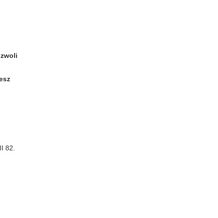
zwoli
iesz
I 82.