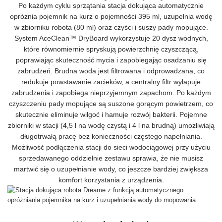
Po każdym cyklu sprzątania stacja dokująca automatycznie
opróżnia pojemnik na kurz o pojemności 395 ml, uzupełnia wodę
w zbiorniku robota (80 ml) oraz czyści i suszy pady mopujące.
System AceClean™ DryBoard wykorzystuje 20 dysz wodnych,
które równomiernie spryskują powierzchnię czyszczącą,
poprawiając skuteczność mycia i zapobiegając osadzaniu się
zabrudzeń. Brudna woda jest filtrowana i odprowadzana, co
redukuje powstawanie zacieków, a centralny filtr wyłapuje
zabrudzenia i zapobiega nieprzyjemnym zapachom. Po każdym
czyszczeniu pady mopujące są suszone gorącym powietrzem, co
skutecznie eliminuje wilgoć i hamuje rozwój bakterii. Pojemne
zbiorniki w stacji (4,5 l na wodę czystą i 4 l na brudną) umożliwiają
długotrwałą pracę bez konieczności częstego napełniania.
Możliwość podłączenia stacji do sieci wodociągowej przy użyciu
sprzedawanego oddzielnie zestawu sprawia, że nie musisz
martwić się o uzupełnianie wody, co jeszcze bardziej zwiększa
komfort korzystania z urządzenia.