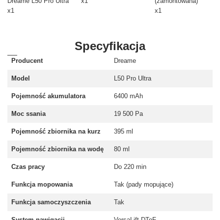
Dreame L50 Pro Ultra
x1
(zamontowana)
x1
x1
Specyfikacja
Producent
Dreame
Model
L50 Pro Ultra
Pojemność akumulatora
6400 mAh
Moc ssania
19 500 Pa
Pojemność zbiornika na kurz
395 ml
Pojemność zbiornika na wodę
80 ml
Czas pracy
Do 220 min
Funkcja mopowania
Tak (pady mopujące)
Funkcja samoczyszczenia
Tak
System nawigacji
VersaLift DToF