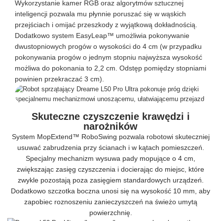
Wykorzystanie kamer RGB oraz algorytmów sztucznej
inteligencji pozwala mu płynnie poruszać się w wąskich
przejściach i omijać przeszkody z wyjątkową dokładnością.
Dodatkowo system EasyLeap™ umożliwia pokonywanie
dwustopniowych progów o wysokości do 4 cm (w przypadku
pokonywania progów o jednym stopniu najwyższa wysokość
możliwa do pokonania to 2,2 cm. Odstęp pomiędzy stopniami
powinien przekraczać 3 cm).
Skuteczne czyszczenie krawędzi i
narożników
System MopExtend™ RoboSwing pozwala robotowi skuteczniej
usuwać zabrudzenia przy ścianach i w kątach pomieszczeń.
Specjalny mechanizm wysuwa pady mopujące o 4 cm,
zwiększając zasięg czyszczenia i docierając do miejsc, które
zwykle pozostają poza zasięgiem standardowych urządzeń.
Dodatkowo szczotka boczna unosi się na wysokość 10 mm, aby
zapobiec roznoszeniu zanieczyszczeń na świeżo umytą
powierzchnię.