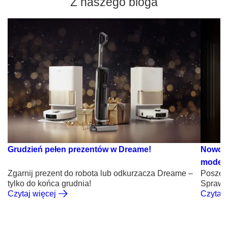
Z naszego bloga
Grudzień pełen prezentów w Dreame!
Nowośc
model 
Zgarnij prezent do robota lub odkurzacza Dreame –
Poszerz
tylko do końca grudnia!
Sprawd
Czytaj więcej
Czytaj 