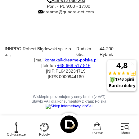
+48 612 000 203
Pon. - Pt. 9:00 - 17:00
dreame@quadra-net.com
INNPRO Robert Błędowski sp. z o.
Rudzka
44-200
o.
,
65c
,
Rybnik
|
mail:
kontakt@dreame-polska.pl
|
telefon:
+48 668 517 816
|
NIP:
PL6423234719
|
KRS:
0000944160
W sklepie prezentujemy ceny brutto (z VAT).
Stawki VAT dla konsumentów z kraju:
Polska
.
Menu
Koszyk
Odkurzacze
Roboty