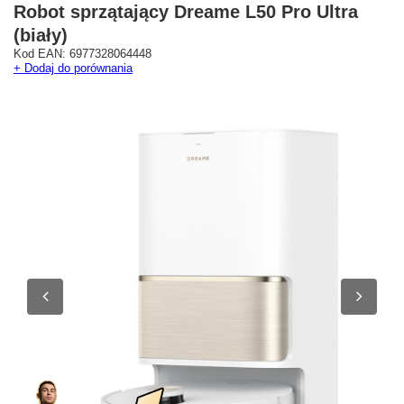
Robot sprzątający Dreame L50 Pro Ultra
(biały)
Kod EAN: 6977328064448
+ Dodaj do porównania
Westfield Mokotów
G City Targówek
Oficjalny Salon Dreame
Oficjalna Strefa Dreame 
ul. Wołoska 12
Targówek
02-675 Warszawa
dreame.targowek@geekstore.
+48 692 620 120
ul. Głębocka 15
03-287 Warszawa
Pokaż na mapie
Pokaż na mapie