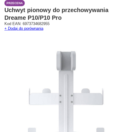
PRZECENA
Uchwyt pionowy do przechowywania
Dreame P10/P10 Pro
Kod EAN: 6973734682955
Westfield Mokotów
G City Targówek
+ Dodaj do porównania
Oficjalny Salon Dreame
Oficjalna Strefa Dreame 
ul. Wołoska 12
Targówek
02-675 Warszawa
dreame.targowek@geekstore.
+48 692 620 120
ul. Głębocka 15
03-287 Warszawa
Pokaż na mapie
Pokaż na mapie