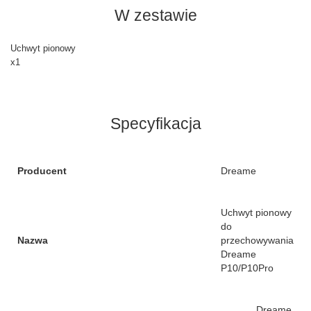
W zestawie
Uchwyt pionowy
x1
Specyfikacja
Producent
Dreame
Uchwyt pionowy
do
Nazwa
przechowywania
Dreame
P10/P10Pro
Dreame