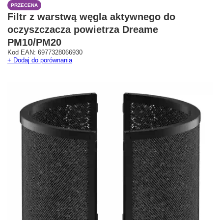
PRZECENA
Filtr z warstwą węgla aktywnego do
oczyszczacza powietrza Dreame
PM10/PM20
Westfield Mokotów
G City Targówek
Kod EAN: 6977328066930
Oficjalny Salon Dreame
Oficjalna Strefa Dreame 
+ Dodaj do porównania
ul. Wołoska 12
Targówek
02-675 Warszawa
dreame.targowek@geekstore.
+48 692 620 120
ul. Głębocka 15
03-287 Warszawa
Pokaż na mapie
Pokaż na mapie