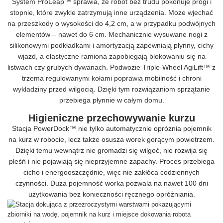
System ProLeap™ sprawia, że robot bez trudu pokonuje progi i
stopnie, które zwykle zatrzymują inne urządzenia. Może wjechać
na przeszkody o wysokości do 4,2 cm, a w przypadku podwójnych
elementów – nawet do 6 cm. Mechanicznie wysuwane nogi z
silikonowymi podkładkami i amortyzacją zapewniają płynny, cichy
wjazd, a elastyczne ramiona zapobiegają blokowaniu się na
listwach czy grubych dywanach. Podwozie Triple-Wheel AgiLift™ z
trzema regulowanymi kołami poprawia mobilność i chroni
wykładziny przed wilgocią. Dzięki tym rozwiązaniom sprzątanie
przebiega płynnie w całym domu.
Higieniczne przechowywanie kurzu
Stacja PowerDock™ nie tylko automatycznie opróżnia pojemnik
na kurz w robocie, lecz także osusza worek gorącym powietrzem.
Dzięki temu wewnątrz nie gromadzi się wilgoć, nie rozwija się
pleśń i nie pojawiają się nieprzyjemne zapachy. Proces przebiega
cicho i energooszczędnie, więc nie zakłóca codziennych
czynności. Duża pojemność worka pozwala na nawet 100 dni
użytkowania bez konieczności ręcznego opróżniania.