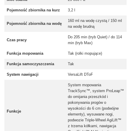
Pojemność zbiornika na kurz
3,2 l
160 ml na wodę czystą / 150 ml
Pojemność zbiornika na wodę
na wodę brudną
Do 205 min (tryb Quiet) / do 114
Czas pracy
min (tryb Max)
Funkcja mopowania
Tak (rolki mopujące)
Funkcja samoczyszczenia
Tak
System nawigacji
VersaLift DToF
System mopowania
TrackSync™, system ProLeap™
do omijania przeszkód i
pokonywania progów o
wysokości do 6 cm (podwójne
Funkcje
elementy), wysuwane nogi,
podwozie Triple-Wheel AgiLift™
z trzema kółkami, nawigacja