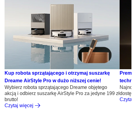
Kup robota sprzątającego i otrzymaj suszarkę
Premie
Dreame AirStyle Pro w dużo niższej cenie!
techno
Wybierz robota sprzątającego Dreame objętego
Najnows
akcją i odbierz suszarkę AirStyle Pro za jedyne 199 zł
dostępn
brutto!
Czytaj 
Czytaj więcej