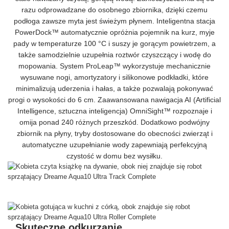
razu odprowadzane do osobnego zbiornika, dzięki czemu
podłoga zawsze myta jest świeżym płynem. Inteligentna stacja
PowerDock™ automatycznie opróżnia pojemnik na kurz, myje
pady w temperaturze 100 °C i suszy je gorącym powietrzem, a
także samodzielnie uzupełnia roztwór czyszczący i wodę do
mopowania. System ProLeap™ wykorzystuje mechanicznie
wysuwane nogi, amortyzatory i silikonowe podkładki, które
minimalizują uderzenia i hałas, a także pozwalają pokonywać
progi o wysokości do 6 cm. Zaawansowana nawigacja AI (Artificial
Intelligence, sztuczna inteligencja) OmniSight™ rozpoznaje i
omija ponad 240 różnych przeszkód. Dodatkowo podwójny
zbiornik na płyny, tryby dostosowane do obecności zwierząt i
automatyczne uzupełnianie wody zapewniają perfekcyjną
czystość w domu bez wysiłku.
Skuteczne odkurzanie