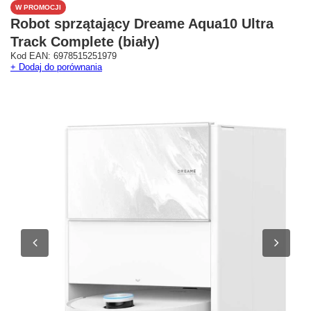
W PROMOCJI
Robot sprzątający Dreame Aqua10 Ultra
Track Complete (biały)
Kod EAN: 6978515251979
Westfield Mokotów
G City Targówek
+ Dodaj do porównania
Oficjalny Salon Dreame
Oficjalna Strefa Dreame 
ul. Wołoska 12
Targówek
02-675 Warszawa
dreame.targowek@geekstore.
+48 692 620 120
ul. Głębocka 15
03-287 Warszawa
Pokaż na mapie
Pokaż na mapie