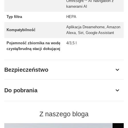
OmniSight™ AI Navigation z
kamerami AI
Typ filtra
HEPA
Aplikacja Dreamehome, Amazon
Kompatybilność
Alexa, Siri, Google Assistant
Pojemność zbiornika na wodę
4/3,5 l
czystą/brudną stacji dokującej
Bezpieczeństwo
Do pobrania
Z naszego bloga