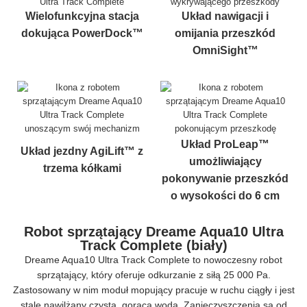
Wielofunkcyjna stacja
Układ nawigacji i
dokująca PowerDock™
omijania przeszkód
OmniSight™
Układ ProLeap™
Układ jezdny AgiLift™ z
umożliwiający
trzema kółkami
pokonywanie przeszkód
o wysokości do 6 cm
Robot sprzątający Dreame Aqua10 Ultra
Track Complete (biały)
Dreame Aqua10 Ultra Track Complete to nowoczesny robot
sprzątający, który oferuje odkurzanie z siłą 25 000 Pa.
Zastosowany w nim moduł mopujący pracuje w ruchu ciągły i jest
stale nawilżany czystą, gorącą wodą. Zanieczyszczenia są od