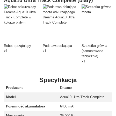
Aqua10 Ultra Track Complete (biały)
Robot sprzątający
Podstawa dokująca
Szczotka główna
x1
x1
(zamontowana
fabrycznie)
x1
Specyfikacja
Producent
Dreame
Model
Aqua10 Ultra Track Complete
Pojemność akumulatora
6400 mAh
Moc ssania
25 000 Pa