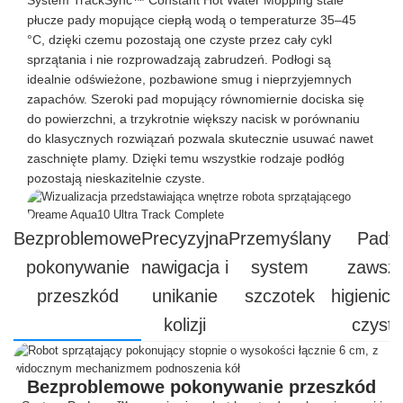
System TrackSync™ Constant Hot Water Mopping stale
płucze pady mopujące ciepłą wodą o temperaturze 35–45
°C, dzięki czemu pozostają one czyste przez cały cykl
sprzątania i nie rozprowadzają zabrudzeń. Podłogi są
idealnie odświeżone, pozbawione smug i nieprzyjemnych
zapachów. Szeroki pad mopujący równomiernie dociska się
do powierzchni, a trzykrotnie większy nacisk w porównaniu
do klasycznych rozwiązań pozwala skutecznie usuwać nawet
zaschnięte plamy. Dzięki temu wszystkie rodzaje podłóg
pozostają nieskazitelnie czyste.
Bezproblemowe
Precyzyjna
Przemyślany
Pady
pokonywanie
nawigacja i
system
zawsz
przeszkód
unikanie
szczotek
higienicz
kolizji
czyste
Bezproblemowe pokonywanie przeszkód