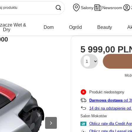
Salony
Newsroom
zacze Wet &
Dom
Ogród
Beauty
Ak
Dry
000
5 999,00 PL
Może
Produkt niedostępny
Darmowa dostawa
od 3
14
dni na odstąpienie o
Salon Mokotów
Oblicz ratę dla Credit Ag
Oblicz ratę dla LeaseLin