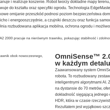
nuje i realizuje koszenie. Robot tworzy dokładne mapy terenu,
uje do kształtu oraz specyfiki ogrodu. Technologia EdgeMast
runkowe omijanie przeszkód podnosi poziom bezpieczeństwa dom
cicho i energooszczędnie, a czujniki deszczu oraz funkcja sam
łnia rozbudowana aplikacja mobilna, ochrona ogrodu i możliwo
OmniSense™ 2.0 
w każdym detal
Zaawansowany system OmniSen
robota. To rozbudowany zesta
inteligentnymi algorytmami AI
na dystansie do 70 metrów, ofer
dokładność sięgającą jednego 
HDR, która w czasie rzeczywist
Rezultatem jest wyjątkowo szc