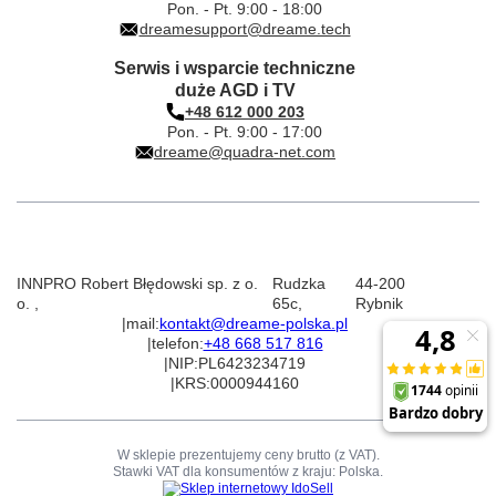
Pon. - Pt. 9:00 - 18:00
dreamesupport@dreame.tech
Serwis i wsparcie techniczne
duże AGD i TV
+48 612 000 203
Pon. - Pt. 9:00 - 17:00
dreame@quadra-net.com
INNPRO Robert Błędowski sp. z o.
Rudzka
44-200
o.
,
65c
,
Rybnik
|
mail:
kontakt@dreame-polska.pl
|
telefon:
+48 668 517 816
|
NIP:
PL6423234719
|
KRS:
0000944160
W sklepie prezentujemy ceny brutto (z VAT).
Stawki VAT dla konsumentów z kraju:
Polska
.