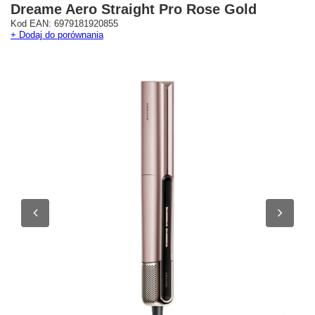
Dreame Aero Straight Pro Rose Gold
Kod EAN: 6979181920855
+ Dodaj do porównania
Westfield Mokotów
G City Targówek
Oficjalny Salon Dreame
Oficjalna Strefa Dreame 
ul. Wołoska 12
Targówek
02-675 Warszawa
dreame.targowek@geekstore.
+48 692 620 120
ul. Głębocka 15
03-287 Warszawa
Pokaż na mapie
Pokaż na mapie