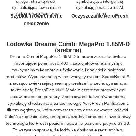
Szybkie i równomierne
Oczyszczanie AeroFresh
chłodzenie
Lodówka Dreame Combi MegaPro 1.85M-D
(srebrna)
Dreame Combi MegaPro 1.85M-D to nowoczesna lodówka o
imponującej pojemności 409 l, zaprojektowana z myślą o
maksymalnym komforcie użytkowania i dbałości o świeżość
produktów. Wyposażono ją w innowacyjny system SpaceBoost™,
znacząco zwiększający realną przestrzeń przechowywania, a
także strefę FreshFlex Multi-Mode z czterema precyzyjnymi
ustawieniami temperatury. Zastosowano także równomierną
cyrkulację chłodzenia oraz technologię AeroFresh Purification z
filtrem węglowym, która oczyszcza powietrze wewnątrz lodówki.
Całość uzupełnia cichy, energooszczędny kompresor inwerterowy,
technologia No Frost i poziom hałasu na poziomie jedynie 39 dB.
To wszystko sprawia, że lodówka doskonale radzi sobie w