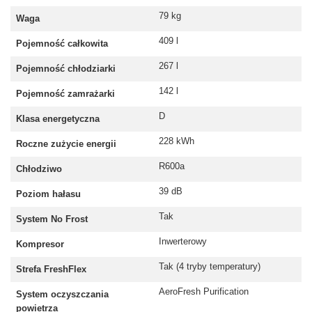
79 kg
Waga
409 l
Pojemność całkowita
267 l
Pojemność chłodziarki
142 l
Pojemność zamrażarki
D
Klasa energetyczna
228 kWh
Roczne zużycie energii
R600a
Chłodziwo
39 dB
Poziom hałasu
Tak
System No Frost
Inwerterowy
Kompresor
Tak (4 tryby temperatury)
Strefa FreshFlex
AeroFresh Purification
System oczyszczania
powietrza