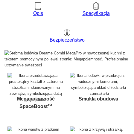
Opis
Specyfikacja
Bezpieczeństwo
Megapojemność
Smukła obudowa
SpaceBoost™