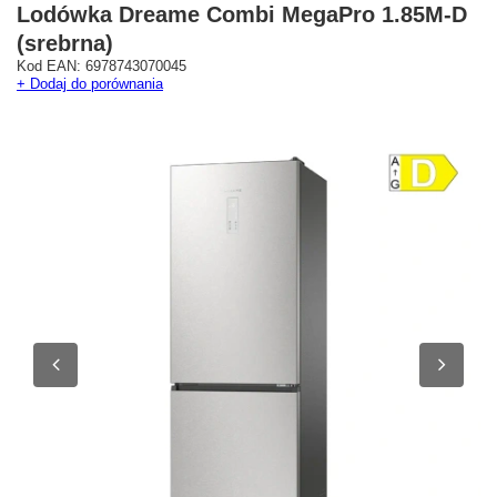
Lodówka Dreame Combi MegaPro 1.85M-D
(srebrna)
Kod EAN: 6978743070045
+ Dodaj do porównania
Westfield Mokotów
G City Targówek
Oficjalny Salon Dreame
Oficjalna Strefa Dreame 
ul. Wołoska 12
Targówek
02-675 Warszawa
dreame.targowek@geekstore.
+48 692 620 120
ul. Głębocka 15
03-287 Warszawa
Pokaż na mapie
Pokaż na mapie