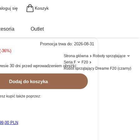
Koszyk
aloguj się
esoria
Outlet
Promocja trwa do: 2026-08-31
-36%
Strona główna
Roboty sprzątające
Seria F
F20
resie 30 dni przed wprowadzeniem obniżki:
Robot sprzątający Dreame F20 (czarny)
Dodaj do koszyka
sz kupić także poprzez:
99,00 PLN