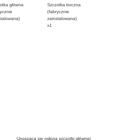
otka główna
Szczotka boczna
rycznie
(fabrycznie
stalowana)
zainstalowana)
x1
Unosząca się osłona szczotki głównej