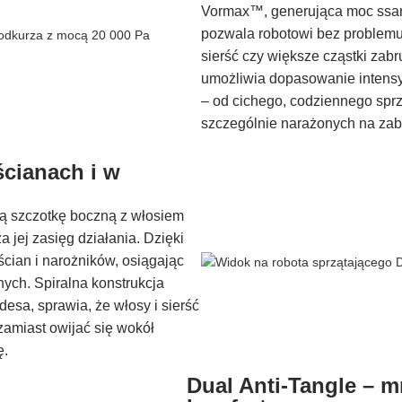
Vormax™, generująca moc ssani
pozwala robotowi bez problemu 
sierść czy większe cząstki zab
umożliwia dopasowanie intensy
– od cichego, codziennego spr
szczególnie narażonych na zab
ścianach i w
ą szczotkę boczną z włosiem
jej zasięg działania. Dzięki
ścian i narożników, osiągając
ych. Spiralna konstrukcja
esa, sprawia, że włosy i sierść
zamiast owijać się wokół
ę.
Dual Anti-Tangle – m