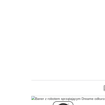
Oficjalna Strefa Dreame -
Posnania
dreame.posnania@geekstore.pl
+48 667 602 122
ul. Pleszewska 1
Pokaż na mapie
61-136 Poznań