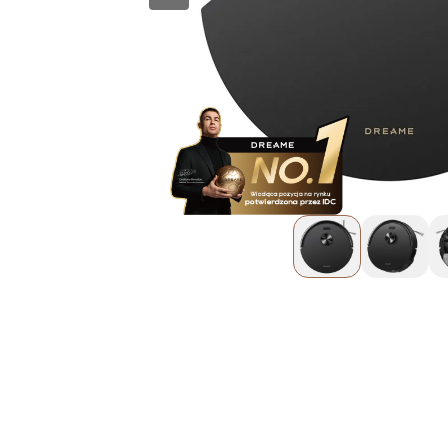
+48 692 620 720
ul. Górczewska 124
Pokaż na mapie
01-460 Warszawa
Złote Tarasy
Oficjalna Strefa Dreame - Złote
Tarasy
dreame.zlotetarasy@geekstore.pl
+48 609 011 920
ul. Złota 59
Pokaż na mapie
00-120 Warszawa
Manufaktura
Oficjalna Strefa Dreame -
Manufaktura
dreame.manufaktura@geekstore.pl
+48 603 381 184
ul. Drewnowska 58
Pokaż na mapie
91-001 Łódź
Posnania