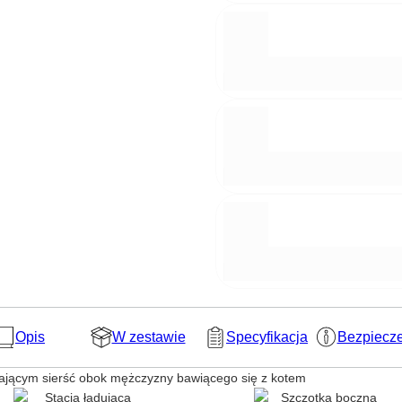
Opis
W zestawie
Specyfikacja
Bezpiecz