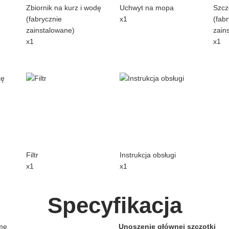
Zbiornik na kurz i wodę
Uchwyt na mopa
Szcz
(fabrycznie
x1
(fab
zainstalowane)
zain
x1
x1
Filtr
Instrukcja obsługi
x1
x1
Specyfikacja
me
Unoszenie głównej szczotki