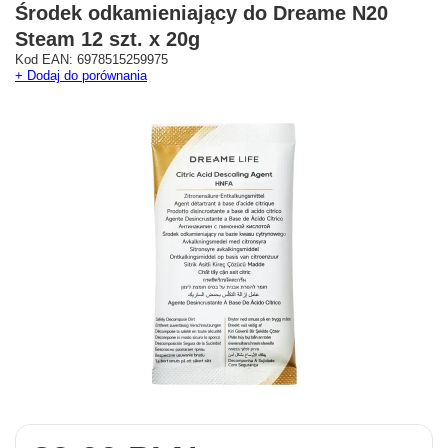
Środek odkamieniający do Dreame N20
Steam 12 szt. x 20g
Kod EAN: 6978515259975
+ Dodaj do porównania
Westfield Mokotów
G City Targówek
Oficjalny Salon Dreame
Oficjalna Strefa Dreame 
ul. Wołoska 12
Targówek
02-675 Warszawa
dreame.targowek@geekstore.
+48 692 620 120
ul. Głębocka 15
03-287 Warszawa
Pokaż na mapie
Pokaż na mapie