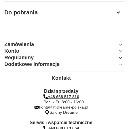
Model
HNFA
Do pobrania
Kompatybilność
Dreame N20 Steam
Liczba sztuk w
12 saszetek po 20 g
zestawie
Zamówienia
Konto
Regulaminy
Dodatkowe informacje
Kontakt
Dział sprzedaży
+48 668 517 816
Pon. - Pt. 8:00 - 16:00
kontakt@dreame-polska.pl
Salony Dreame
Serwis i wsparcie techniczne
+48 800 013 054