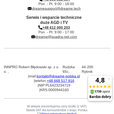
Pon. - Pt. 9:00 - 18:00
dreamesupport@dreame.tech
Serwis i wsparcie techniczne
duże AGD i TV
+48 612 000 203
Pon. - Pt. 9:00 - 17:00
dreame@quadra-net.com
INNPRO Robert Błędowski sp. z o.
Rudzka
44-200
o.
,
65c
,
Rybnik
|
mail:
kontakt@dreame-polska.pl
|
telefon:
+48 668 517 816
|
NIP:
PL6423234719
|
KRS:
0000944160
W sklepie prezentujemy ceny brutto (z VAT).
Stawki VAT dla konsumentów z kraju:
Polska
.