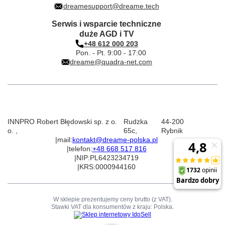
dreamesupport@dreame.tech
Serwis i wsparcie techniczne
duże AGD i TV
+48 612 000 203
Pon. - Pt. 9:00 - 17:00
dreame@quadra-net.com
INNPRO Robert Błędowski sp. z o.
Rudzka
44-200
o.
,
65c
,
Rybnik
|
mail:
kontakt@dreame-polska.pl
|
telefon:
+48 668 517 816
|
NIP:
PL6423234719
|
KRS:
0000944160
W sklepie prezentujemy ceny brutto (z VAT).
Stawki VAT dla konsumentów z kraju:
Polska
.