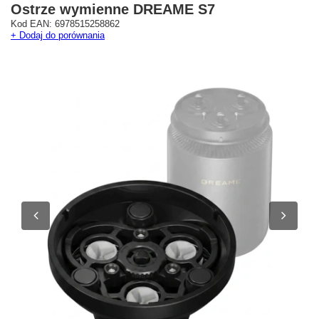
Ostrze wymienne DREAME S7
Kod EAN: 6978515258862
+ Dodaj do porównania
Westfield Mokotów
G City Targówek
Oficjalny Salon Dreame
Oficjalna Strefa Dreame 
ul. Wołoska 12
Targówek
02-675 Warszawa
dreame.targowek@geekstore.
+48 692 620 120
ul. Głębocka 15
03-287 Warszawa
Pokaż na mapie
Pokaż na mapie