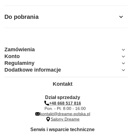
Model
HCKA
Do pobrania
Kompatybilność
Dreame H14 Ultra, Dreame H14 AE
Zamówienia
Konto
Regulaminy
Dodatkowe informacje
Kontakt
Dział sprzedaży
+48 668 517 816
Pon. - Pt. 8:00 - 16:00
kontakt@dreame-polska.pl
Salony Dreame
Serwis i wsparcie techniczne