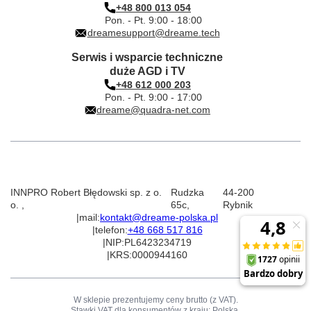
+48 800 013 054
Pon. - Pt. 9:00 - 18:00
dreamesupport@dreame.tech
Serwis i wsparcie techniczne
duże AGD i TV
+48 612 000 203
Pon. - Pt. 9:00 - 17:00
dreame@quadra-net.com
INNPRO Robert Błędowski sp. z o.
Rudzka
44-200
o.
,
65c
,
Rybnik
|
mail:
kontakt@dreame-polska.pl
|
telefon:
+48 668 517 816
|
NIP:
PL6423234719
|
KRS:
0000944160
W sklepie prezentujemy ceny brutto (z VAT).
Stawki VAT dla konsumentów z kraju:
Polska
.