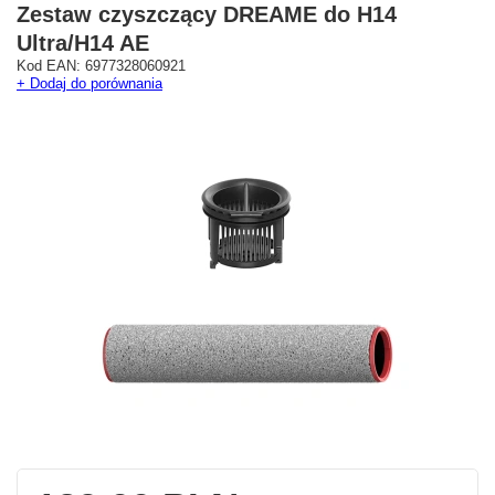
Zestaw czyszczący DREAME do H14
Ultra/H14 AE
Kod EAN: 6977328060921
+ Dodaj do porównania
Westfield Mokotów
G City Targówek
Oficjalny Salon Dreame
Oficjalna Strefa Dreame 
ul. Wołoska 12
Targówek
02-675 Warszawa
dreame.targowek@geekstore.
+48 692 620 120
ul. Głębocka 15
03-287 Warszawa
Pokaż na mapie
Pokaż na mapie