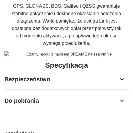
GPS, GLONASS, BDS, Galileo i QZSS gwarantuje
stabilne połączenie i dokładne określanie położenia
urządzenia. Warto pamiętać, że usługa Link jest
dostępna bez dodatkowych opłat przez pierwszy rok
od momentu aktywacji, a po upływie tego okresu
wymaga przedłużenia.
Specyfikacja
Producent
Dreame
Bezpieczeństwo
Model
MLMA21
Do pobrania
Kompatybilność
Roboty koszące Dreame
Obsługiwane
GPS, GLONASS, BDS, Galileo, QZSS
systemy
pozycjonowania