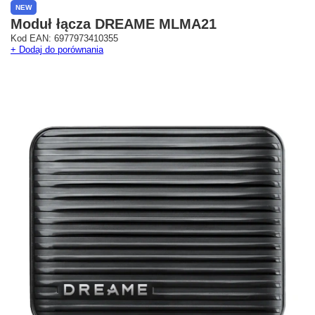
NEW
Moduł łącza DREAME MLMA21
Kod EAN: 6977973410355
+ Dodaj do porównania
Westfield Mokotów
G City Targówek
Oficjalny Salon Dreame
Oficjalna Strefa Dreame 
ul. Wołoska 12
Targówek
02-675 Warszawa
dreame.targowek@geekstore.
+48 692 620 120
ul. Głębocka 15
03-287 Warszawa
Pokaż na mapie
Pokaż na mapie