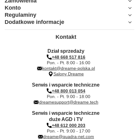
Zamówienia
Obsługiwane
B1/B3/B7/B8/B20/B28A
Konto
pasma LTE-FDD
Regulaminy
Dodatkowe informacje
Obsługiwane
B38/B40/B41
pasma LTE-TDD
Kontakt
Zdalne monitorowanie i sterowanie bez
Dział sprzedaży
Funkcje
połączenia Wi-Fi, usługi lokalizacyjne,
+48 668 517 816
funkcje bezpieczeństwa
Pon. - Pt. 8:00 - 16:00
kontakt@dreame-polska.pl
Salony Dreame
Serwis i wsparcie techniczne
+48 800 013 054
Pon. - Pt. 9:00 - 18:00
dreamesupport@dreame.tech
Serwis i wsparcie techniczne
duże AGD i TV
+48 612 000 203
Pon. - Pt. 9:00 - 17:00
dreame@quadra-net.com