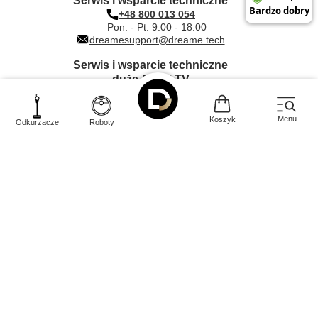
Serwis i wsparcie techniczne
+48 800 013 054
Pon. - Pt. 9:00 - 18:00
dreamesupport@dreame.tech
Serwis i wsparcie techniczne
duże AGD i TV
+48 612 000 203
Pon. - Pt. 9:00 - 17:00
dreame@quadra-net.com
Menu
Koszyk
Odkurzacze
Roboty
INNPRO Robert Błędowski sp. z o.
Rudzka
44-200
o.
,
65c
,
Rybnik
|
mail:
kontakt@dreame-polska.pl
|
telefon:
+48 668 517 816
|
NIP:
PL6423234719
|
KRS:
0000944160
W sklepie prezentujemy ceny brutto (z VAT).