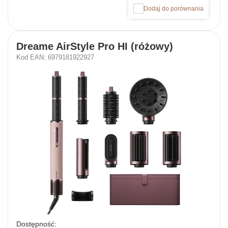
Dodaj do porównania
Dreame AirStyle Pro HI (różowy)
Kod EAN: 6979181922927
Dostępność: