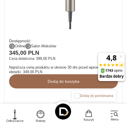
Dostępność:
Online
Salon Mokotów
345,00 PLN
399,00 PLN
Cena detaliczna:
Najniższa cena produktu w okresie 30 dni przed wprowadzeniem
obniżki:
349,00 PLN
Dodaj do koszyka
Dodaj do porównania
Suszarka do włosów Dreame Dazzle
Menu
Koszyk
Odkurzacze
Roboty
(złota)